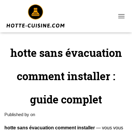
T
O
G
G
L
hotte sans évacuation
E
N
A
V
comment installer :
I
G
A
T
I
guide complet
O
N
Published by
on
hotte sans évacuation comment installer
— vous vous