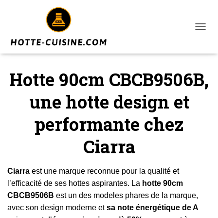
T
O
G
G
Hotte 90cm CBCB9506B,
L
E
N
une hotte design et
A
V
performante chez
I
G
A
Ciarra
T
I
O
Ciarra
est une marque reconnue pour la qualité et
N
l’efficacité de ses hottes aspirantes. La
hotte 90cm
CBCB9506B
est un des modeles phares de la marque,
avec son design moderne et
sa note énergétique de A